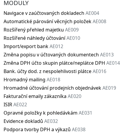
MODULY
Navigace v zaúčtovaných dokladech
AE004
Automatické párování věcných položek
AE008
Rozšířený přehled majetku
AE009
Rozšířené náhledy účtování
AE010
Import/export bank
AE012
Změna popisu v účtovaných dokumentech
AE013
Změna DPH účto skupin plátce/neplátce DPH
AE014
Bank. účty dod. z nespolehlivosti plátce
AE016
Hromadný mailing
AE018
Hromadné účtování prodejních objednávek
AE019
Fakturační emaily zákazníka
AE020
ISIR
AE022
Opravné položky k pohledávkám
AE031
Evidence dokladů
AE032
Podpora tvorby DPH a výkazů
AE038