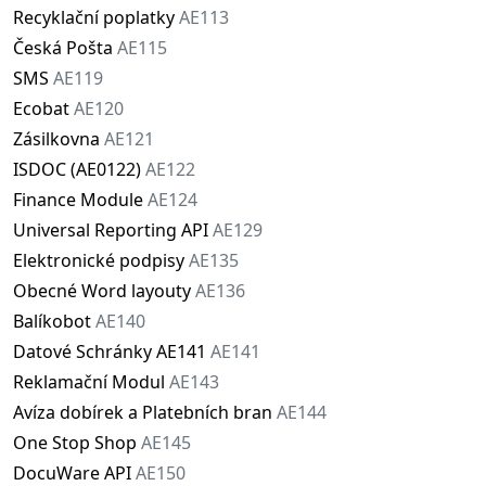
Recyklační poplatky
AE113
Česká Pošta
AE115
SMS
AE119
Ecobat
AE120
Zásilkovna
AE121
ISDOC (AE0122)
AE122
Finance Module
AE124
Universal Reporting API
AE129
Elektronické podpisy
AE135
Obecné Word layouty
AE136
Balíkobot
AE140
Datové Schránky AE141
AE141
Reklamační Modul
AE143
Avíza dobírek a Platebních bran
AE144
One Stop Shop
AE145
DocuWare API
AE150