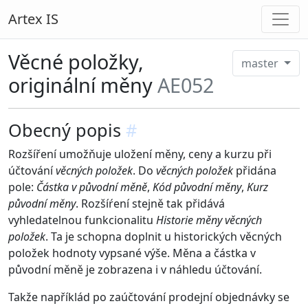
Artex IS
Věcné položky,
master
originální měny
AE052
Obecný popis
#
Rozšíření umožňuje uložení měny, ceny a kurzu při
účtování
věcných položek
. Do
věcných položek
přidána
pole:
Částka v původní měně
,
Kód původní měny
,
Kurz
původní měny
. Rozšíŕení stejně tak přidává
vyhledatelnou funkcionalitu
Historie měny věcných
položek
. Ta je schopna doplnit u historických věcných
položek hodnoty vypsané výše. Měna a částka v
původní měně je zobrazena i v náhledu účtování.
Takže napříklád po zaúčtování prodejní objednávky se