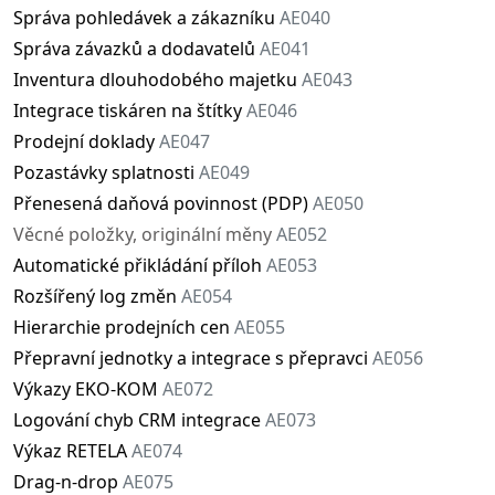
Správa pohledávek a zákazníku
AE040
Správa závazků a dodavatelů
AE041
Inventura dlouhodobého majetku
AE043
Integrace tiskáren na štítky
AE046
Prodejní doklady
AE047
Pozastávky splatnosti
AE049
Přenesená daňová povinnost (PDP)
AE050
Věcné položky, originální měny
AE052
Automatické přikládání příloh
AE053
Rozšířený log změn
AE054
Hierarchie prodejních cen
AE055
Přepravní jednotky a integrace s přepravci
AE056
Výkazy EKO-KOM
AE072
Logování chyb CRM integrace
AE073
Výkaz RETELA
AE074
Drag-n-drop
AE075