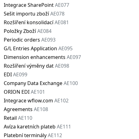
Integrace SharePoint
AE077
Sešit importu zboží
AE078
Rozšíření konsolidací
AE081
Položky Zboží
AE084
Periodic orders
AE093
G/L Entries Application
AE095
Dimension enhancements
AE097
Rozšíření výměny dat
AE098
EDI
AE099
Company Data Exchange
AE100
ORION EDI
AE101
Integrace wflow.com
AE102
Agreements
AE108
Retail
AE110
Avíza karetních plateb
AE111
Platební terminály
AE112